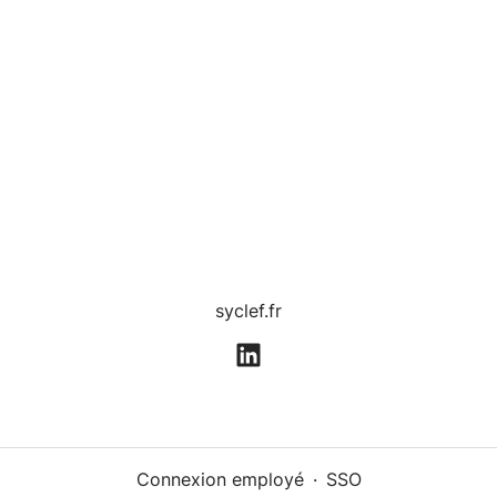
syclef.fr
Connexion employé
·
SSO