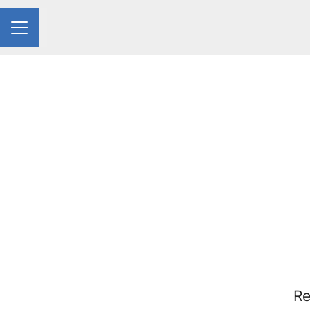
Partager la page
MENU CARRIÈRE
Re