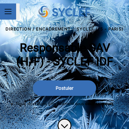
Partager la page
MENU CARRIÈRE
DIRECTION / ENCADREMENT
·
SYCLEF (75 - PARIS)
Responsable SAV
(H/F) - SYCLEF IDF
Postuler
Nous répondons généralement sous
deux semaines