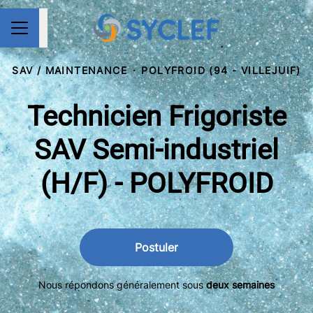
Partager la page
MENU CARRIÈRE
SAV / MAINTENANCE
·
POLYFROID (94 - VILLEJUIF)
Technicien Frigoriste
SAV Semi-industriel
(H/F) - POLYFROID
Postuler
Nous répondons généralement sous
deux semaines