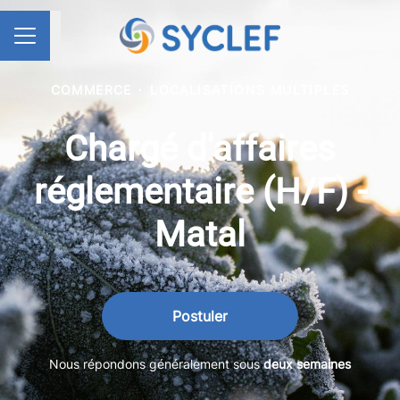
Partager la page
MENU CARRIÈRE
COMMERCE
·
LOCALISATIONS MULTIPLES
Chargé d'affaires
réglementaire (H/F) -
Matal
Postuler
Nous répondons généralement sous
deux semaines