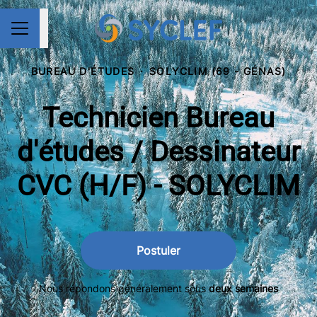
Partager la page
MENU CARRIÈRE
BUREAU D'ÉTUDES
·
SOLYCLIM (69 - GÉNAS)
Technicien Bureau
d'études / Dessinateur
CVC (H/F) - SOLYCLIM
Postuler
Nous répondons généralement sous
deux semaines